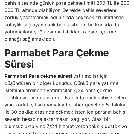
bahis sitesinde günlük para çekme limiti 200 TL ile 200
000 TL altında olabiliyor. Genelde bahis severlere
zorluk yaşatmamak adı altında çekecekleri limitlerde
kolaylık sağlayan canlı bahis siteleri, bu konuda da
yatırımcılara çoğu zaman istekleri kazancı çekme
olanağı sağlamaktadır.
Parmabet
Para Çekme
Süresi
Parmabet
Para çekme süresi
yatırımcılar için
düşündüren bir diğer konudur. Çünkü para yatırma
işleminin ardından yatırımcılar 7/24 para çekme
politikasını bilmek isterler. Bu açıda canlı bahis siteleri
yine zorluk çıkartmamakla beraber genel de 5 dakika
ile 30 dakika arasında çekmek istenilen paranın bahis
severin hesabına aktarmasını sağlıyor. Olası bir
olumsuzlukta yine 7/24 hizmet veren teknik destek ve
canlı hizmet hatları devreye girip para çekme süresi