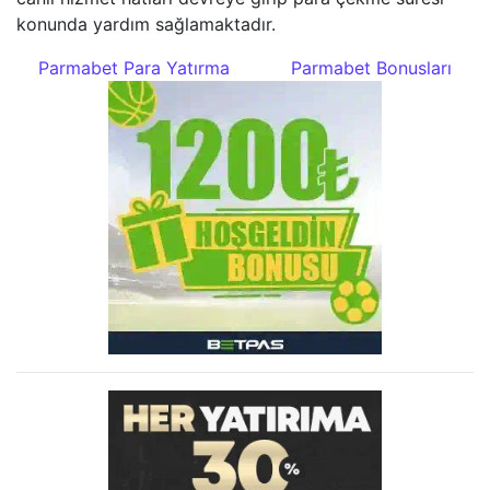
konunda yardım sağlamaktadır.
Yazı dolaşımı
Parmabet Para Yatırma
Parmabet Bonusları