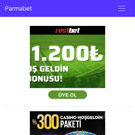
İçeriğe geç
Parmabet
Ana gezinti