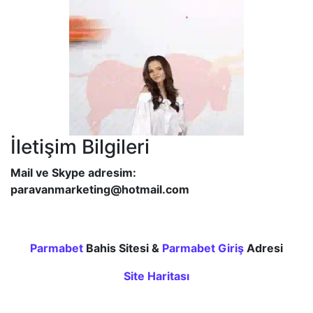
İletişim Bilgileri
Mail ve Skype adresim:
paravanmarketing@hotmail.com
Parmabet
Bahis Sitesi &
Parmabet Giriş
Adresi
Site Haritası