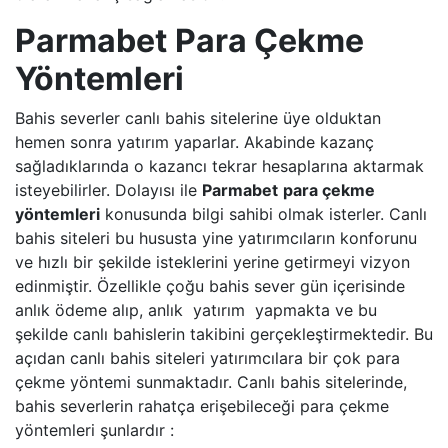
Parmabet
Para Çekme
Yöntemleri
Bahis severler canlı bahis sitelerine üye olduktan
hemen sonra yatırım yaparlar. Akabinde kazanç
sağladıklarında o kazancı tekrar hesaplarına aktarmak
isteyebilirler. Dolayısı ile
Parmabet
para çekme
yöntemleri
konusunda bilgi sahibi olmak isterler. Canlı
bahis siteleri bu hususta yine yatırımcıların konforunu
ve hızlı bir şekilde isteklerini yerine getirmeyi vizyon
edinmiştir. Özellikle çoğu bahis sever gün içerisinde
anlık ödeme alıp, anlık yatırım yapmakta ve bu
şekilde canlı bahislerin takibini gerçekleştirmektedir. Bu
açıdan canlı bahis siteleri yatırımcılara bir çok para
çekme yöntemi sunmaktadır. Canlı bahis sitelerinde,
bahis severlerin rahatça erişebileceği para çekme
yöntemleri şunlardır :