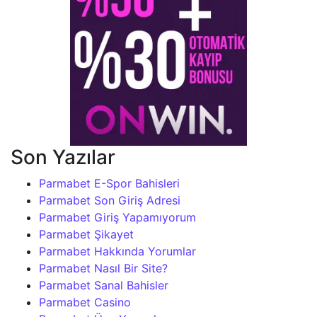
Son Yazılar
Parmabet E-Spor Bahisleri
Parmabet Son Giriş Adresi
Parmabet Giriş Yapamıyorum
Parmabet Şikayet
Parmabet Hakkında Yorumlar
Parmabet Nasıl Bir Site?
Parmabet Sanal Bahisler
Parmabet Casino