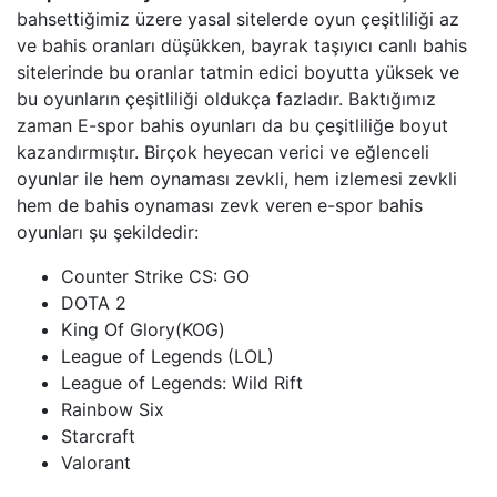
bahsettiğimiz üzere yasal sitelerde oyun çeşitliliği az
ve bahis oranları düşükken, bayrak taşıyıcı canlı bahis
sitelerinde bu oranlar tatmin edici boyutta yüksek ve
bu oyunların çeşitliliği oldukça fazladır. Baktığımız
zaman E-spor bahis oyunları da bu çeşitliliğe boyut
kazandırmıştır. Birçok heyecan verici ve eğlenceli
oyunlar ile hem oynaması zevkli, hem izlemesi zevkli
hem de bahis oynaması zevk veren e-spor bahis
oyunları şu şekildedir:
Counter Strike CS: GO
DOTA 2
King Of Glory(KOG)
League of Legends (LOL)
League of Legends: Wild Rift
Rainbow Six
Starcraft
Valorant