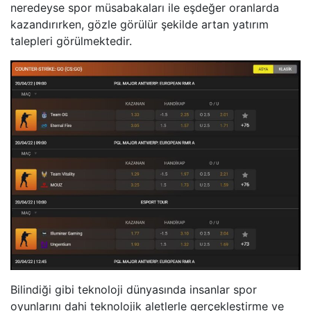
neredeyse spor müsabakaları ile eşdeğer oranlarda
kazandırırken, gözle görülür şekilde artan yatırım
talepleri görülmektedir.
Bilindiği gibi teknoloji dünyasında insanlar spor
oyunlarını dahi teknolojik aletlerle gerçekleştirme ve