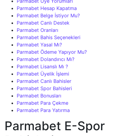
Parmabet Üye Yorumları
Parmabet Hesap Kapatma
Parmabet Belge İstiyor Mu?
Parmabet Canlı Destek
Parmabet Oranları
Parmabet Bahis Seçenekleri
Parmabet Yasal Mı?
Parmabet Ödeme Yapıyor Mu?
Parmabet Dolandırıcı Mı?
Parmabet Lisanslı Mı ?
Parmabet Üyelik İşlemi
Parmabet Canlı Bahisler
Parmabet Spor Bahisleri
Parmabet Bonusları
Parmabet Para Çekme
Parmabet Para Yatırma
Parmabet E-Spor