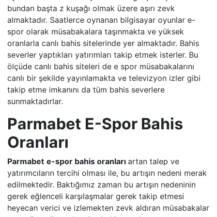
bundan başta z kuşağı olmak üzere aşırı zevk
almaktadır. Saatlerce oynanan bilgisayar oyunlar e-
spor olarak müsabakalara taşınmakta ve yüksek
oranlarla canlı bahis sitelerinde yer almaktadır. Bahis
severler yaptıkları yatırımları takip etmek isterler. Bu
ölçüde canlı bahis siteleri de e spor müsabakalarını
canlı bir şekilde yayınlamakta ve televizyon izler gibi
takip etme imkanını da tüm bahis severlere
sunmaktadırlar.
Parmabet
E-Spor Bahis
Oranları
Parmabet
e-spor bahis oranları
artan talep ve
yatırımcıların tercihi olması ile, bu artışın nedeni merak
edilmektedir. Baktığımız zaman bu artışın nedeninin
gerek eğlenceli karşılaşmalar gerek takip etmesi
heyecan verici ve izlemekten zevk aldıran müsabakalar