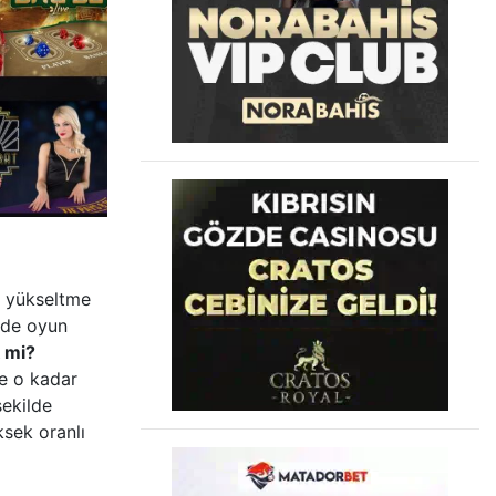
an yükseltme
tede oyun
 mi?
e o kadar
şekilde
ksek oranlı